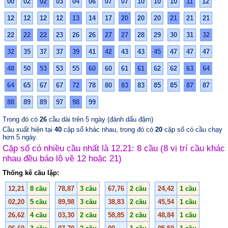
00
02
02
03
04
06
07
07
10
10
10
11
12
12
12
12
12
13
14
17
20
20
20
21
21
21
22
22
22
23
26
26
27
27
28
29
30
31
32
32
35
37
37
39
41
42
43
43
45
47
47
47
48
50
53
53
55
60
60
61
61
62
62
63
64
64
65
67
67
72
78
80
83
83
85
85
87
87
88
89
89
97
98
99
Trong đó có
26
cầu dài trên 5 ngày (đánh dấu đậm)
Cầu xuất hiện tại
40
cặp số khác nhau, trong đó có
20
cặp số có cầu chạy
hơn 5 ngày.
Cặp số có nhiều cầu nhất là 12,21: 8 cầu (8 vị trí cầu khác
nhau đều báo lô về 12 hoặc 21)
Thống kê cầu lặp:
12,21
8 cầu
78,87
3 cầu
67,76
2 cầu
24,42
1 cầu
02,20
5 cầu
89,98
3 cầu
38,83
2 cầu
45,54
1 cầu
26,62
4 cầu
03,30
2 cầu
58,85
2 cầu
48,84
1 cầu