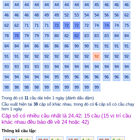
44
44
44
44
44
44
44
44
44
45
46
46
46
46
46
46
48
49
49
52
53
54
54
56
56
62
62
62
71
71
71
72
72
72
72
74
74
74
75
78
78
79
79
79
80
82
82
83
83
83
84
84
84
84
84
86
86
86
86
90
90
91
91
91
91
91
91
92
92
92
92
92
92
92
92
92
92
92
93
93
93
93
93
94
94
94
94
94
94
94
94
94
94
94
94
94
95
95
96
96
96
96
96
96
98
98
98
98
99
99
99
99
99
99
Trong đó có
11
cầu dài trên 1 ngày (đánh dấu đậm)
Cầu xuất hiện tại
38
cặp số khác nhau, trong đó có
6
cặp số có cầu chạy
hơn 1 ngày.
Cặp số có nhiều cầu nhất là 24,42: 15 cầu (15 vị trí cầu
khác nhau đều báo đề về 24 hoặc 42)
Thống kê cầu lặp: