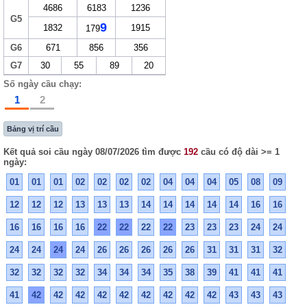
4686
6183
1236
G5
9
1832
1915
179
G6
671
856
356
G7
30
55
89
20
Số ngày cầu chạy:
1
2
Bảng vị trí cầu
Kết quả soi cầu ngày 08/07/2026 tìm được
192
cầu có độ dài >= 1
ngày:
01
01
01
02
02
02
02
04
04
04
05
08
09
12
12
12
13
13
13
14
14
14
14
14
16
16
16
16
16
16
22
22
22
22
23
23
23
24
24
24
24
24
24
26
26
26
26
26
31
31
31
32
32
32
32
32
34
34
34
35
38
39
41
41
41
41
42
42
42
42
42
42
42
42
42
43
43
43