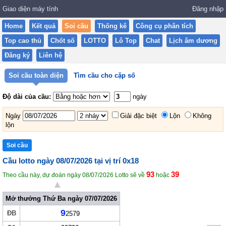
Giao diện máy tính
Đăng nhập
Home
Kết quả
Soi cầu
Thống kê
Công cụ phân tích
Top cao thủ
Chốt số
LOTTO
Lô Top
Chat
Lịch âm dương
Đăng ký
Liên hệ
Soi cầu toàn diện
Tìm cầu cho cặp số
Độ dài của cầu:
ngày
Ngày
Giải đặc biệt
Lộn
Không
lộn
Cầu lotto ngày 08/07/2026 tại vị trí 0x18
93
39
Theo cầu này, dự đoán ngày 08/07/2026 Lotto sẽ về
hoặc
▲
Mở thưởng Thứ Ba ngày 07/07/2026
9
ĐB
2579