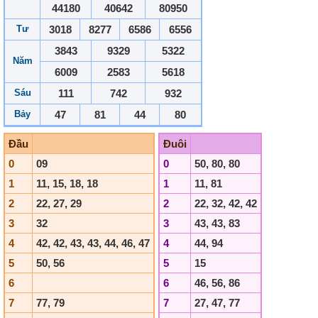
44180
40642
80950
Tư
3018
8277
6586
6556
3843
9329
5322
Năm
6009
2583
5618
Sáu
111
742
932
Bảy
47
81
44
80
Đầu
Đuôi
0
09
0
50, 80, 80
1
11, 15, 18, 18
1
11, 81
2
22, 27, 29
2
22, 32, 42, 42
3
32
3
43, 43, 83
4
42, 42, 43, 43, 44, 46, 47
4
44, 94
5
50, 56
5
15
6
6
46, 56, 86
7
77, 79
7
27, 47, 77