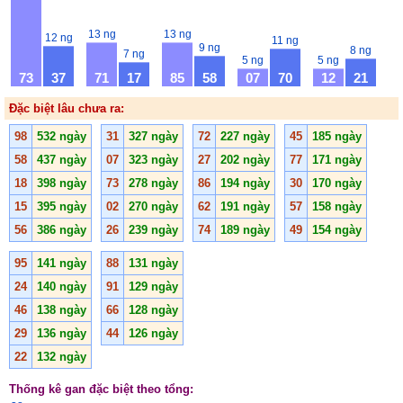
13 ng
13 ng
12 ng
11 ng
9 ng
8 ng
7 ng
5 ng
5 ng
73
37
71
17
85
58
07
70
12
21
Đặc biệt lâu chưa ra:
98
532 ngày
31
327 ngày
72
227 ngày
45
185 ngày
58
437 ngày
07
323 ngày
27
202 ngày
77
171 ngày
18
398 ngày
73
278 ngày
86
194 ngày
30
170 ngày
15
395 ngày
02
270 ngày
62
191 ngày
57
158 ngày
56
386 ngày
26
239 ngày
74
189 ngày
49
154 ngày
95
141 ngày
88
131 ngày
24
140 ngày
91
129 ngày
46
138 ngày
66
128 ngày
29
136 ngày
44
126 ngày
22
132 ngày
Thống kê gan đặc biệt theo tổng: