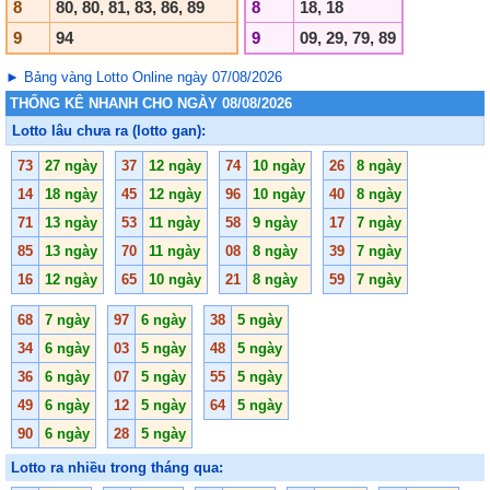
8
80, 80, 81, 83, 86, 89
8
18, 18
9
94
9
09, 29, 79, 89
► Bảng vàng Lotto Online ngày 07/08/2026
THỐNG KÊ NHANH CHO NGÀY 08/08/2026
Lotto lâu chưa ra (lotto gan):
73
27 ngày
37
12 ngày
74
10 ngày
26
8 ngày
14
18 ngày
45
12 ngày
96
10 ngày
40
8 ngày
71
13 ngày
53
11 ngày
58
9 ngày
17
7 ngày
85
13 ngày
70
11 ngày
08
8 ngày
39
7 ngày
16
12 ngày
65
10 ngày
21
8 ngày
59
7 ngày
68
7 ngày
97
6 ngày
38
5 ngày
34
6 ngày
03
5 ngày
48
5 ngày
36
6 ngày
07
5 ngày
55
5 ngày
49
6 ngày
12
5 ngày
64
5 ngày
90
6 ngày
28
5 ngày
Lotto ra nhiều trong tháng qua: