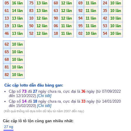
05
16 lần
75
13 lần
60
12 lần
69
11 lần
24
10 lần
61
14 lần
83
13 lần
63
12 lần
92
11 lần
35
10 lần
13
13 lần
10
12 lần
90
12 lần
94
11 lần
42
10 lần
19
13 lần
50
12 lần
06
11 lần
95
11 lần
53
10 lần
46
13 lần
52
12 lần
18
11 lần
02
10 lần
54
10 lần
62
10 lần
65
10 lần
68
10 lần
81
10 lần
82
10 lần
Các cặp lotto dẫn đầu bảng gan:
73
Cặp số
đã
27
ngày chưa ra, cực đại là
36
ngày (từ 07/09/2022
đến 12/10/2022)
[Chi tiết]
14
Cặp số
đã
18
ngày chưa ra, cực đại là
33
ngày (từ 14/01/2020
đến 15/02/2020)
[Chi tiết]
(Kết quả thống kê dựa trên dữ liệu từ năm 2007 đến nay)
Các cặp lô tô lộn cùng gan nhiều nhất:
27 ng