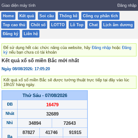
Giao diện máy tính
Đăng nhập
Home
Kết quả
Soi cầu
Thống kê
Công cụ phân tích
Top cao thủ
Chốt số
LOTTO
Lô Top
Chat
Lịch âm dương
Đăng ký
Liên hệ
Để sử dụng hết các chức năng của website, hãy
Đăng nhập
hoặc
Đăng
ký
nếu bạn chưa có tài khoản
Kết quả xổ số miền Bắc mới nhất
Ngày 08/08/2026: 17:05:20
Kết quả xổ số miền Bắc sẽ được tường thuật trực tiếp tại đây vào lúc
18h15' hàng ngày.
Thứ Sáu - 07/08/2026
ĐB
16479
Nhất
32689
Nhì
34894
72643
87827
41746
91915
Ba