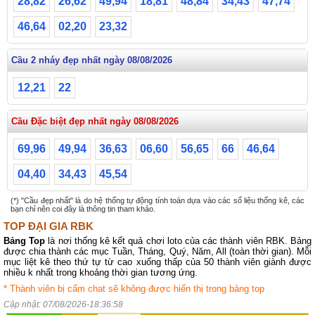
28,82
26,62
49,94
18,81
48,84
34,43
47,74
46,64
02,20
23,32
Cầu 2 nháy đẹp nhất ngày 08/08/2026
12,21
22
Cầu Đặc biệt đẹp nhất ngày 08/08/2026
69,96
49,94
36,63
06,60
56,65
66
46,64
04,40
34,43
45,54
(*) "Cầu đẹp nhất" là do hệ thống tự động tính toán dựa vào các số liệu thống kê, các
bạn chỉ nên coi đây là thông tin tham khảo.
TOP ĐẠI GIA RBK
Bảng Top
là nơi thống kê kết quả chơi loto của các thành viên RBK. Bảng
được chia thành các mục Tuần, Tháng, Quý, Năm, All (toàn thời gian). Mỗi
mục liệt kê theo thứ tự từ cao xuống thấp của 50 thành viên giành được
nhiều k nhất trong khoảng thời gian tương ứng.
* Thành viên bị cấm chat sẽ không được hiển thị trong bảng top
Cập nhật: 07/08/2026-18:36:58