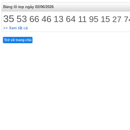
Bảng lô top ngày 02/06/2026
35
53
66
46
13
64
11
95
15
27
7
>> Xem tất cả
Trở về trang chủ