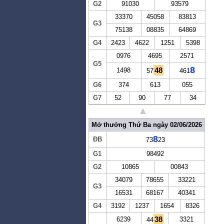
G2
91030
93579
33370
45058
83813
G3
75138
08835
64869
G4
2423
4622
1251
5398
0976
4695
2571
G5
8
48
1498
57
461
G6
374
613
055
G7
52
90
77
34
▲
Mở thưởng Thứ Ba ngày 02/06/2026
8
ĐB
73
23
G1
98492
G2
10865
00843
34079
78655
33221
G3
16531
68167
40341
G4
3192
1237
1654
8326
38
6239
3321
44