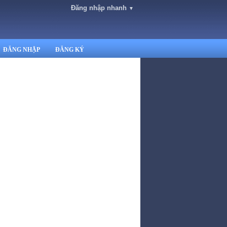
Đăng nhập nhanh
▼
ĐĂNG NHẬP
ĐĂNG KÝ