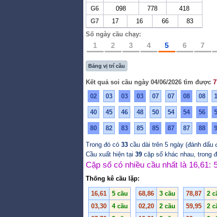
G6
098
778
418
G7
17
16
66
83
Số ngày cầu chạy:
1
2
3
4
5
6
7
Bảng vị trí cầu
Kết quả soi cầu ngày 04/06/2026 tìm được
7
02
03
03
03
07
07
08
08
40
45
46
48
50
54
54
56
80
82
83
85
85
87
87
88
Trong đó có
33
cầu dài trên 5 ngày (đánh dấu 
Cầu xuất hiện tại
39
cặp số khác nhau, trong 
Cặp số có nhiều cầu nhất là 16,61: 5
Thống kê cầu lặp:
16,61
5 cầu
68,86
3 cầu
78,87
2 c
03,30
4 cầu
02,20
2 cầu
59,95
2 c