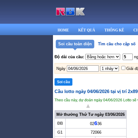
HOME
KẾT QUẢ
THỐNG KÊ
CH
Soi cầu toàn diện
Tìm cầu cho cặp số
Độ dài của cầu:
ng
Ngày
Giải đ
Cầu lotto ngày 04/06/2026 tại vị trí 2x89
Theo cầu này, dự đoán ngày 04/06/2026 Lotto sẽ
▲
Mở thưởng Thứ Tư ngày 03/06/2026
6
ĐB
02
36
G1
72066