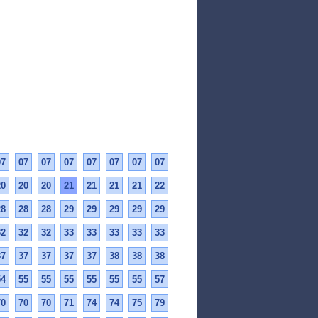
07
07
07
07
07
07
07
07
20
20
20
21
21
21
21
22
28
28
28
29
29
29
29
29
32
32
32
33
33
33
33
33
37
37
37
37
37
38
38
38
54
55
55
55
55
55
55
57
70
70
70
71
74
74
75
79