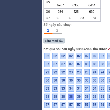
G5
6767
6355
6444
G6
934
425
630
G7
32
59
83
87
Số ngày cầu chạy:
1
2
Bảng vị trí cầu
Kết quả soi cầu ngày 04/06/2026 tìm được
2
02
02
02
02
02
02
02
03
07
07
07
07
07
08
08
08
22
22
22
23
23
23
24
24
30
30
30
30
30
30
30
30
33
33
33
34
34
34
34
35
38
38
38
38
39
39
39
39
57
57
57
57
57
57
58
59