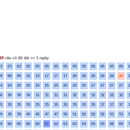
60
cầu có độ dài >= 1 ngày:
03
03
03
05
05
05
05
05
05
05
05
05
05
05
09
09
09
15
15
17
17
17
20
20
20
20
20
20
24
24
25
25
25
25
25
25
25
25
27
27
27
27
30
30
30
30
31
31
31
31
32
32
32
32
32
32
35
35
35
35
35
35
35
35
35
35
35
37
37
37
39
39
39
45
45
47
47
50
51
52
52
52
53
53
59
60
60
60
60
61
62
63
63
64
65
65
68
69