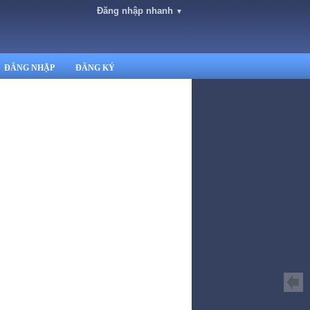
Đăng nhập nhanh
▼
ĐĂNG NHẬP
ĐĂNG KÝ