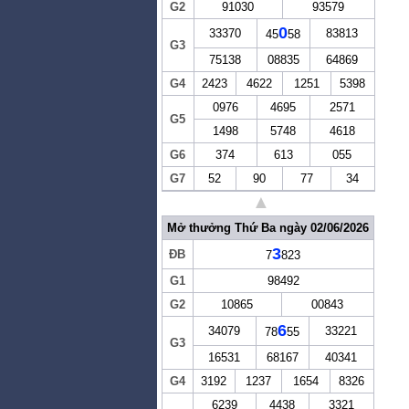
G2
91030
93579
0
33370
83813
45
58
G3
75138
08835
64869
G4
2423
4622
1251
5398
0976
4695
2571
G5
1498
5748
4618
G6
374
613
055
G7
52
90
77
34
▲
Mở thưởng Thứ Ba ngày 02/06/2026
3
ĐB
7
823
G1
98492
G2
10865
00843
6
34079
33221
78
55
G3
16531
68167
40341
G4
3192
1237
1654
8326
6239
4438
3321