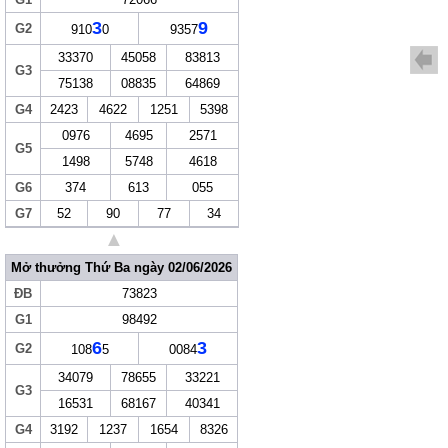
3
9
G2
910
0
9357
33370
45058
83813
G3
75138
08835
64869
G4
2423
4622
1251
5398
0976
4695
2571
G5
1498
5748
4618
G6
374
613
055
G7
52
90
77
34
▲
Mở thưởng Thứ Ba ngày 02/06/2026
ĐB
73823
G1
98492
6
3
G2
108
5
0084
34079
78655
33221
G3
16531
68167
40341
G4
3192
1237
1654
8326