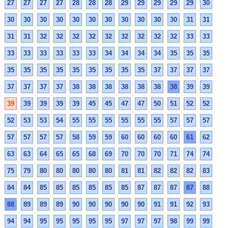
27
27
27
27
28
28
28
29
29
29
29
29
30
30
30
30
30
30
30
30
30
30
30
30
31
31
31
31
32
32
32
32
32
32
32
32
32
33
33
33
33
33
33
33
33
34
34
34
34
35
35
35
35
35
35
35
35
35
35
35
35
37
37
37
37
37
37
37
37
38
38
38
38
38
38
38
39
39
39
39
39
39
39
45
45
47
47
50
51
52
52
52
53
53
54
55
55
55
55
55
55
57
57
57
57
57
57
57
58
59
59
60
60
60
60
61
62
63
63
64
65
65
68
69
70
70
70
71
74
74
75
79
80
80
80
80
80
81
81
82
82
82
83
84
84
85
85
85
85
85
85
87
87
87
87
88
88
89
89
89
90
90
90
90
90
91
91
92
93
94
94
95
95
95
95
95
97
97
97
98
99
99